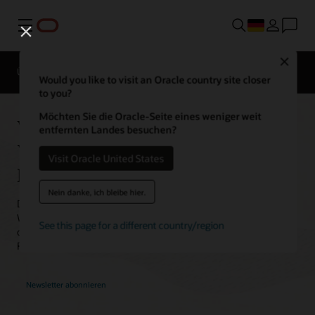
Menü
Close
Übersicht
Lösungen
Sektoren
Would you like to visit an Oracle country site closer
to you?
Möchten Sie die Oracle-Seite eines weniger weit
Webcasts, virtuelle
entfernten Landes besuchen?
Veranstaltungen und Podcasts für
Visit Oracle United States
Finanzdienstleistungen
Nein danke, ich bleibe hier.
Die virtuellen Live-Veranstaltungen und jederzeit abrufbaren
Webcasts, Podcasts, Videos und mehr von Oracle helfen Ihnen
See this page for a different country/region
dabei, stets den Überblick über die
Finanzdienstleistungslandschaft zu behalten.
Newsletter abonnieren