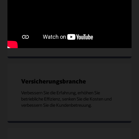
Firmenkundengeschäft
Bieten Sie Echtzeitzugriff auf Liquiditätsdaten und
schnellere Kreditoptionen für Unternehmen.
Versicherungsbranche
Verbessern Sie die Erfahrung, erhöhen Sie
betriebliche Effizienz, senken Sie die Kosten und
verbessern Sie die Kundenbetreuung.