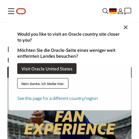
Menü
Close
Gastronomie
Would you like to visit an Oracle country site closer
to you?
Lösungen für Sport und
Möchten Sie die Oracle-Seite eines weniger weit
entfernten Landes besuchen?
Unterhaltung
Visit Oracle United States
Nein danke, ich bleibe hier.
See this page for a different country/region