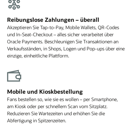
Kundentreue steigern, den Umsatz erhöhen und bei jeder
Dadurch wird sichergestellt, dass die richtigen Produkte
Wartezeiten und mehr Komfort, während Betreiber eine
Veranstaltung unvergessliche Momente schaffen.
(Snacks, Getränke oder Waren) während der gesamten
höhere Bestellgenauigkeit, Datentransparenz und
Veranstaltung immer an den richtigen Standorten
betriebliche Agilität erreichen.
Reibungslose Zahlungen – überall
verfügbar sind. Die zentralisierte Plattform von
Akzeptieren Sie Tap-to-Pay, Mobile Wallets, QR-Codes
Simphony bietet Betreibern einen sofortigen Einblick in
und In-Seat-Checkout – alles sicher verarbeitet über
den Bestand über alle Verkaufsstände, Suiten und Kioske
Oracle Payments. Beschleunigen Sie Transaktionen an
hinweg. Dadurch wird eine proaktive, nahtlose
Verkaufsständen, in Shops, Logen und Pop-ups über eine
Bestandsauffüllung ermöglicht, und Verschwendung
einzige, einheitliche Plattform.
oder Engpässe werden minimiert. Mit Oracle erhalten
Veranstaltungsorte die Kontrolle, Flexibilität und
umsetzbaren Erkenntnisse, die erforderlich sind, um jede
Veranstaltung zu optimieren, den Umsatz zu steigern und
durchgängig herausragende Gasterlebnisse zu bieten.
Mobile und Kioskbestellung
Fans bestellen so, wie sie es wollen – per Smartphone,
am Kiosk oder per schnellem Scan vom Sitzplatz.
Reduzieren Sie Wartezeiten und erhöhen Sie die
Abfertigung in Spitzenzeiten.