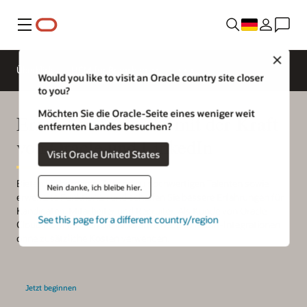
Menü
Close
Überblick
HCM für Branchen
Would you like to visit an Oracle country site closer
to you?
Möchten Sie die Oracle-Seite eines weniger weit
Erreichen Sie mehr mit der Kraft
entfernten Landes besuchen?
von Oracle und LinkedIn
Visit Oracle United States
Bieten Sie besseren Zugang zu hochwertigen Talenten sowie
Nein danke, ich bleibe hier.
erweiterte Funktionen und schaffen Sie bessere Erfahrungen für
Kandidaten, Mitarbeiter und Recruiter. Als Kunde von Oracle
See this page for a different country/region
Cloud HCM können Sie innovative neue LinkedIn-Integrationen
ohne zusätzliche Kosten verwenden.
Jetzt beginnen