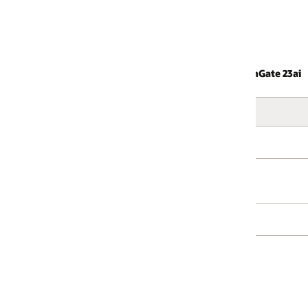
nGate 23ai
Datenbankziele
Oracle 19c bis 26ai
Oracle 19c bis 26ai
MySQL, PostGreSQL, SQL Server