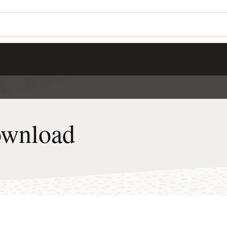
Wo
Mö
La
Se