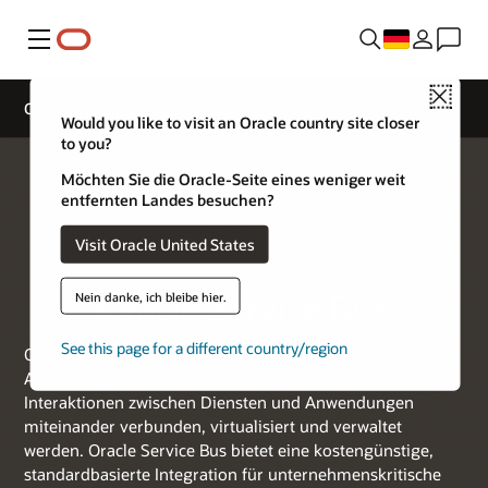
Menü
Close
Oracle Service Bus
Would you like to visit an Oracle country site closer
to you?
Möchten Sie die Oracle-Seite eines weniger weit
entfernten Landes besuchen?
Visit Oracle United States
Oracle Service Bus
Nein danke, ich bleibe hier.
See this page for a different country/region
Oracle Service Bus wandelt komplexe und spröde
Architekturen in agile Integrationsnetzwerke um, indem
Interaktionen zwischen Diensten und Anwendungen
miteinander verbunden, virtualisiert und verwaltet
werden. Oracle Service Bus bietet eine kostengünstige,
standardbasierte Integration für unternehmenskritische