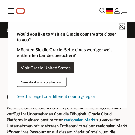
Menü
Close
B2C Marketing | Cloud Sell Expertise | Oracle PartnerNetwork
Would you like to visit an Oracle country site closer
to you?
Möchten Sie die Oracle-Seite eines weniger weit
entfernten Landes besuchen?
Visit Oracle United States
Nein danke, ich bleibe hier.
Oracle Cloud Platform
See this page for a different country/region
Wenn Sie die nachstehenden Expertise-Anforderungen erfüllen,
verfügt Ihr Unternehmen über die Fähigkeit, Oracle Cloud
Platform in einem bestimmten
regionalen Markt
zu verkaufen.
Unternehmen mit mehreren Entitäten im selben regionalen Markt
können ihre Ressourcen auf diesem Markt bündeln, um die