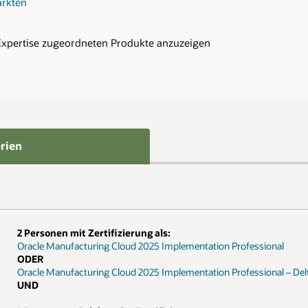
ssional
sional – Delta