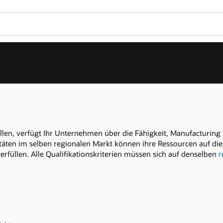
OPN beitreten
Bei OPN anmelden
Wo
Mö
La
anufacturing im angegebenen
regionalen
cen auf diesem Markt bündeln, um die
Se
 denselben
regionalen Markt
beziehen.