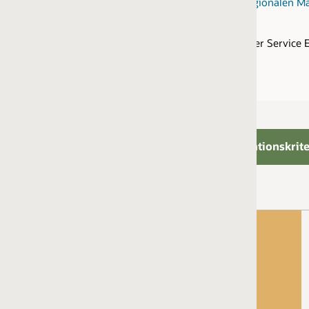
gionalen Märkten
ner Service Expertise zugeordneten Produkte anzuzeigen
tionskriterien
2 Personen mit Zertifizierung als:
Oracle Manufacturing Cloud 2025 Implementation Profe
ODER
Oracle Manufacturing Cloud 2025 Implementation Profes
UND