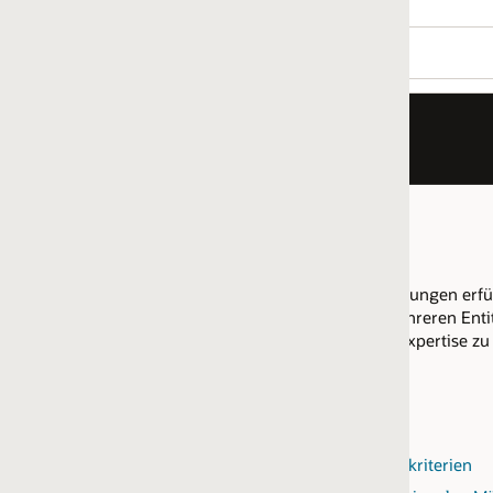
ungen erfüllen, verfügt Ihr Unternehmen über die Fähigkeit, M
eren Entitäten im selben regionalen Markt können ihre Ressour
Expertise zu erfüllen. Alle Qualifikationskriterien müssen sich auf
kriterien