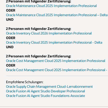
ional
onal – Delta
al
l - Delta
ofessional
fessional - Delta
nt