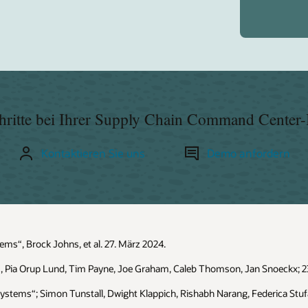
hritte bei Ihrer Supply Chain Command Center-I
Kontaktieren Sie uns
Demo anfordern
s“, Brock Johns, et al. 27. März 2024.
“, Pia Orup Lund, Tim Payne, Joe Graham, Caleb Thomson, Jan Snoeckx; 23
stems“; Simon Tunstall, Dwight Klappich, Rishabh Narang, Federica Stufa