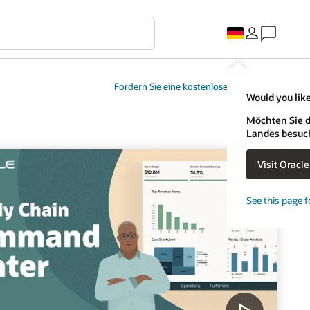
Fordern Sie eine kostenlose Demo an
Would you like
Möchten Sie d
Landes besuc
Visit Oracl
See this page f