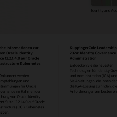
Identity and Ac
che Informationen zur
KuppingerCole Leadershi
von Oracle Identity
2024: Identity Governance
e 12.2.1.4.0 auf Oracle
Administration
rastructure Kubernetes
Entdecken Sie die neuesten
Technologien für Identity Go
 Dokument werden
und Administration (IGA) und
empfehlungen und
Sie Anleitungen, die Ihnen dab
timmungen für Oracle
die IGA-Lösung zu finden, die
Governance im Rahmen der
Anforderungen am besten ent
ichung von Oracle Identity
 Suite 12.2.1.4.0 auf Oracle
astructure (OCI) Kubernetes
geben.