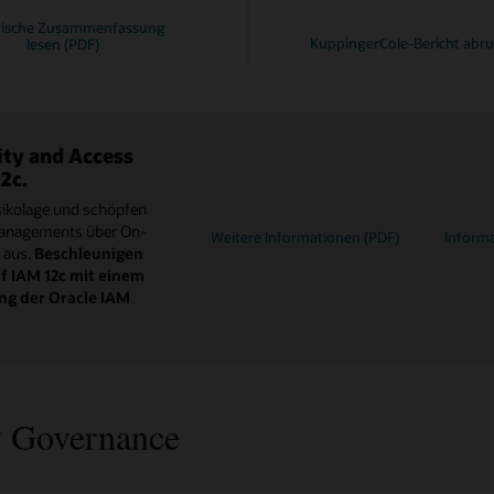
nische Zusammenfassung
KuppingerCole-Bericht abr
lesen (PDF)
ity and Access
2c.
isikolage und schöpfen
tsmanagements über On-
Weitere Informationen (PDF)
Informa
 aus.
Beschleunigen
f IAM 12c mit einem
g der Oracle IAM
y Governance