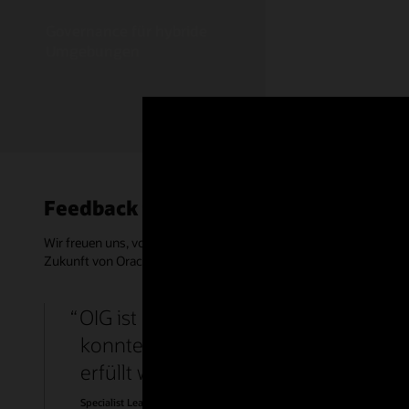
Governance für hybride
Umgebungen
Feedback teilen
Wir freuen uns, von Ihnen hören! Unterstützen Sie IT-Entscheidu
Zukunft von Oracle IAM. Bitte nehmen Sie sich 15 Minuten Zeit,
OIG ist ein umfassendes Produkt mit
konnten. Wir haben ein breites Spek
erfüllt wurden.
Specialist Lead, Government