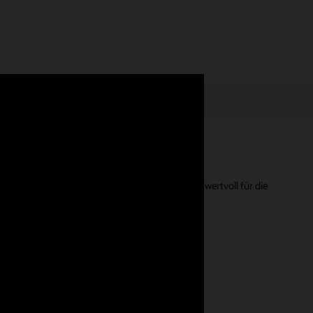
nt -Lösungen geben. Ihr Feedback ist äußerst wertvoll für die
chäftsanforderungen erfüllen
n Integration benötigten und