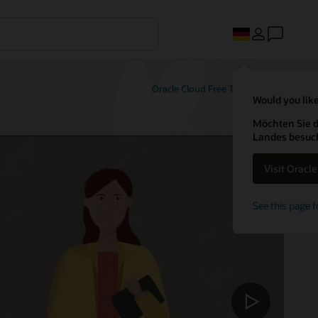
Oracle Cloud Free Tier testen
Would you like
Möchten Sie d
Landes besuc
Visit Oracl
See this page f