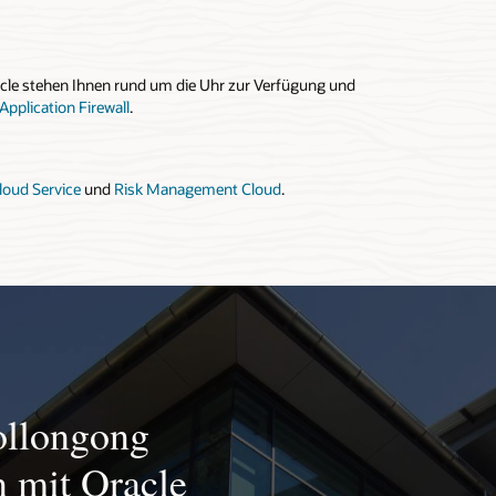
cle stehen Ihnen rund um die Uhr zur Verfügung und
Application Firewall
.
Cloud Service
und
Risk Management Cloud
.
ollongong
n mit Oracle