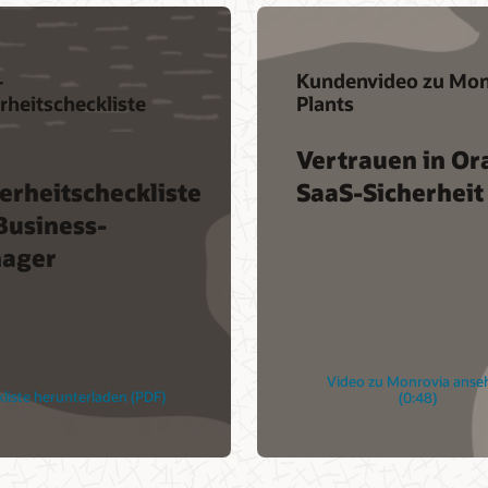
-
Kundenvideo zu Mon
rheitscheckliste
Plants
e
Vertrauen in Or
erheitscheckliste
SaaS-Sicherheit
Business-
ager
Video zu Monrovia anse
liste herunterladen (PDF)
(0:48)