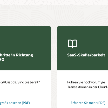
hritte in Richtung
SaaS-Skalierbarkeit
VO
GVO ist da. Sind Sie bereit?
Führen Sie hochvolumige
Transaktionen in der Cloud
darüber,
grafik ansehen (PDF)
Erfahren Sie mehr
(PDF)
wie
sich