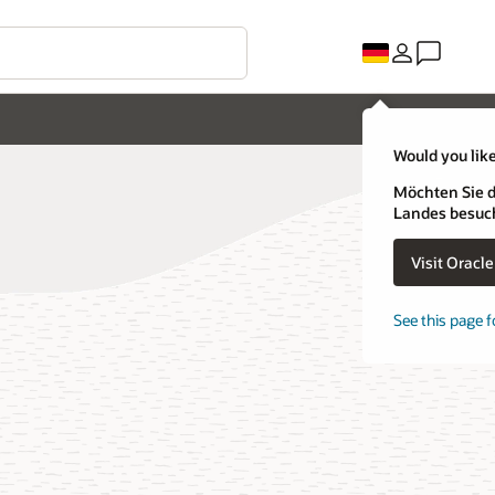
Would you like
Möchten Sie d
Landes besuc
Visit Oracl
See this page f