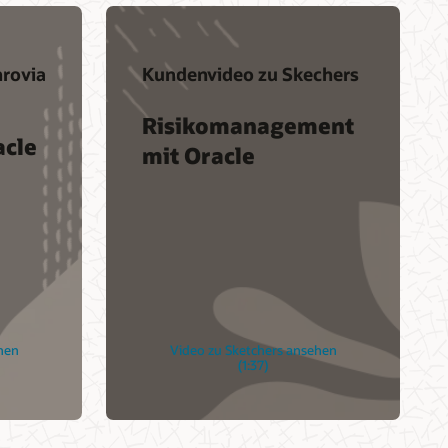
rovia
Kundenvideo zu Skechers
Risikomanagement
acle
mit Oracle
hen
Video zu Sketchers ansehen
(1:37)