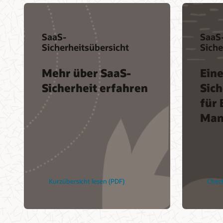
SaaS-
SaaS
Sicherheitsübersicht
Siche
Mehr über SaaS-
Ein
Sicherheit erfahren
Sich
für 
Man
Kurzübersicht lesen (PDF)
Check