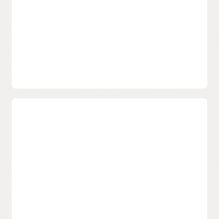
Standards basierende Integrationen, die Gemeinkosten und
Wartung reduzieren.
Optimieren von Identitätsaufgaben
Reduziert die Erforderlichkeit sich wiederholender Benutzer-,
Rollen- und Gruppenänderungen über mehrere
Umgebungen hinweg. OCI IAM stellt Bridges, Proxys und
Gateways bereit, um Identitätsberechtigungen über On-
Premises- und Cloud-Services hinweg zu verwalten.