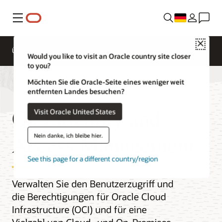
Menü
Close
Überblick
Cloud Security Services
Preise
Would you like to visit an Oracle country site closer
to you?
Möchten Sie die Oracle-Seite eines weniger weit
entfernten Landes besuchen?
OCI Identity and
Visit Oracle United States
Access Management
Nein danke, ich bleibe hier.
See this page for a different country/region
Verwalten Sie den Benutzerzugriff und
die Berechtigungen für Oracle Cloud
Infrastructure (OCI) und für eine