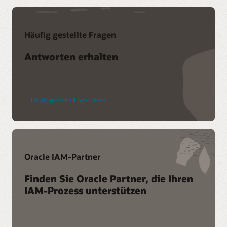
Oracle Cloud Infrastructure – Sicherheitsarchitektur
(PDF)
Häufig gestellte Fragen
Datenblatt: OCI Identity and Access Management (PDF)
Best Practices für OCI IAM Deny Policies (PDF)
Antworten erhalten
Sichern Sie sich Einblicke in die Cloud-Sicherheit
Häufig gestellte Fragen
Häufig gestellte Fragen lesen
Oracle IAM-Partner
Finden Sie Oracle Partner, die Ihren
IAM-Prozess unterstützen