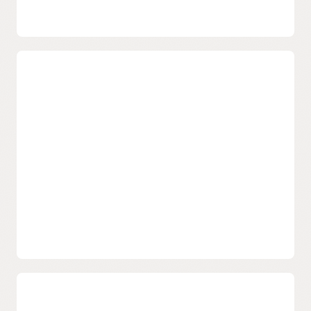
Verfolgen Sie eine Zero Trust-
Strategie
Stellen Sie die Einhaltung von Zugriffs-Policys sicher, indem
Sie einen cloudbasierten Dienst für das Single Sign-On (SSO),
eine starke Kennwortdurchsetzung und eine Multifaktor-
Authentifizierung (MFA) nutzen. Die adaptive
Authentifizierung reduziert Risiken, indem sie die
Anmeldeanforderungen erhöht, wenn der Zugriff eines
Benutzers aufgrund von Geräte-, Standort- oder
Benutzeraktivitäten als hohes Risiko eingestuft wird.
Den Verbraucherzugriff auf