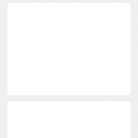
Verwalten des Zugriffs für
komplexe globale Organisationen
Ermöglichen Sie IT-Teams in einem komplexen
Unternehmen die einfache Verwaltung des Zugriffs auf
Anwendungen und die Cloud-Infrastruktur bei
gleichzeitiger Wahrung kontinuierlicher Transparenz
und Kontrolle.
Verwaltung von Identitäten in der
Cloud und On-Premises
Ermöglichen Sie mit cloudbasierten Workflows sowie einer
vereinfachten Benutzerbereitstellung und einem Selfservice
für Benutzer einen einheitlichen Ansatz für das Identitäts-
und Zugriffsmanagement. OCI IAM verwendet auf offenen