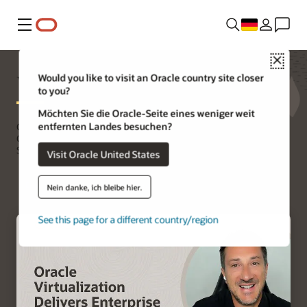
Menü
Close
Virtualisierung
Would you like to visit an Oracle country site closer
to you?
Möchten Sie die Oracle-Seite eines weniger weit
entfernten Landes besuchen?
Oracle Virtualization bietet eine leistungsstarke, kosteneffiziente
Open-Source-Alternative zu proprietären
Servervirtualisierungslösungen.
Visit Oracle United States
Erste Schritte mit der Virtualisierung
Nein danke, ich bleibe hier.
See this page for a different country/region