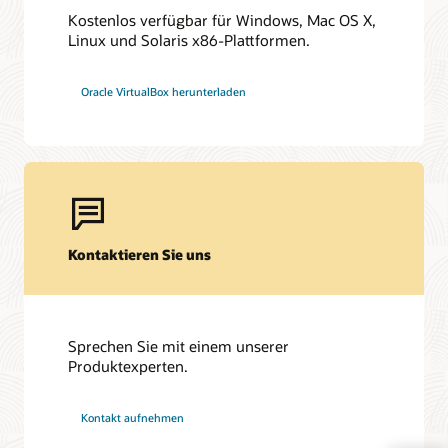
Hard Partitioning mit Oracle Linux KVM (PDF)
Kostenlos verfügbar für Windows, Mac OS X,
Oracle VirtualBox – Übersicht (PDF)
Linux und Solaris x86-Plattformen.
Video: Grafana Basic Monitoring Services für Oracle
Linux Virtualization Manager
Oracle VirtualBox herunterladen
Oracle Virtualization: Best Practices für Installation und
Bereitstellung (PDF)
Best Practices für Oracle Database und Oracle RAC auf
Oracle Linux KVM (PDF)
Vorlagen für Oracle KVM/OLVM-Umgebungen
Kontaktieren Sie uns
Sprechen Sie mit einem unserer
Produktexperten.
Kontakt aufnehmen