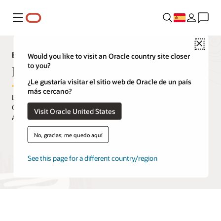
Menú
Close
Explorador de capacidades de Analytics
Would you like to visit an Oracle country site closer
to you?
Despliegue
¿Le gustaría visitar el sitio web de Oracle de un país
más cercano?
La plataforma Oracle Analytics está disponible en la nube con
Oracle Analytics Cloud (OAC), en entornos locales con Oracle
Visit Oracle United States
Analytics Server (OAS) o en un modelo híbrido.
No, gracias; me quedo aquí
Solicita una demostración
See this page for a different country/region