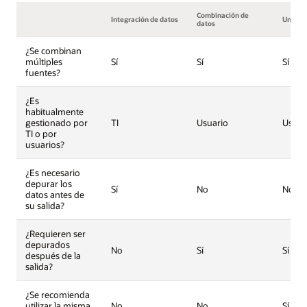
Combinación de
Integración de datos
Unifica
datos
¿Se combinan
múltiples
Sí
Sí
Sí
fuentes?
¿Es
habitualmente
gestionado por
TI
Usuario
Usuar
TI o por
usuarios?
¿Es necesario
depurar los
Sí
No
No
datos antes de
su salida?
¿Requieren ser
depurados
No
Sí
Sí
después de la
salida?
¿Se recomienda
utilizar la misma
No
No
Sí