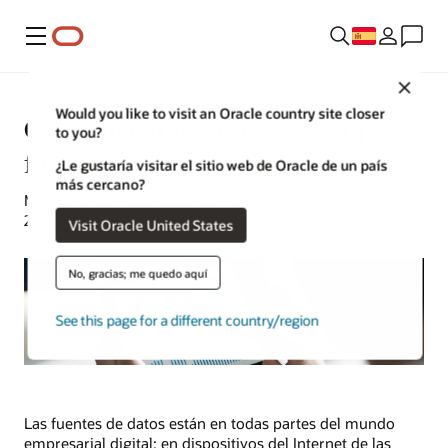
Menú
Close
Would you like to visit an Oracle country site closer
Cómo integrar datos de múltiples
to you?
fuentes
¿Le gustaría visitar el sitio web de Oracle de un país
más cercano?
Michael Chen | Estratega de contenido | 4 de enero de
2024
Visit Oracle United States
No, gracias; me quedo aquí
See this page for a different country/region
Las fuentes de datos están en todas partes del mundo
empresarial digital: en dispositivos del Internet de las