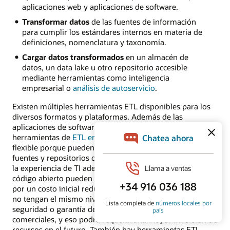
aplicaciones web y aplicaciones de software.
Transformar datos
de las fuentes de información
para cumplir los estándares internos en materia de
definiciones, nomenclatura y taxonomía.
Cargar datos transformados
en un almacén de
datos, un data lake u otro repositorio accesible
mediante herramientas como inteligencia
empresarial o
análisis de autoservicio
.
Existen múltiples herramientas ETL disponibles para los
diversos formatos y plataformas. Además de las
aplicaciones de software ETL tradicionales, las
herramientas de
ETL en la nube
permiten un acceso
flexible porque pueden conectar de forma más sencilla
fuentes y repositorios dispares. En el caso de que tengas
la experiencia de TI adecuada, las herramientas de ETL de
código abierto pueden proporcionar funciones sólidas
por un costo inicial reducido. Sin embargo, es posible que
no tengan el mismo nivel de desarrollo de características,
seguridad o garantía de calidad que los productos
comerciales, y eso podrá requerir una mayor inversión de
recursos en el futuro. También hay herramientas ETL