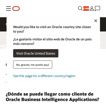
Menú
Close
Descripción general
Analytics Products
Would you like to visit an Oracle country site closer
to you?
¿Le gustaría visitar el sitio web de Oracle de un país
más cercano?
Visit Oracle United States
Oracle Business Intelligence
No, gracias; me quedo aquí
Applications: guía de destino
See this page for a different country/region
¿Dónde se puede llegar como cliente de
Oracle Business Intelligence Applications?