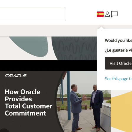
Would you like
¿Le gustaría v
See this page f