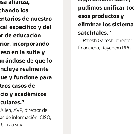
sa alianza,
pudimos unificar to
chando los
esos productos y
ntarios de nuestro
eliminar los sistema
cal específico y del
satelitales.”
or de educación
—Rajesh Ganesh, director
rior, incorporando
financiero, Raychem RPG
eso en la suite y
urándose de que lo
incluye realmente
que y funcione para
tros casos de
cio y académicos
culares.”
llen, AVP, director de
as de información, CISO,
 University