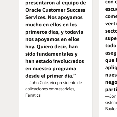
con e
presentaron al equipo de
escu
Oracle Customer Success
come
Services. Nos apoyamos
verti
mucho en ellos en los
sect
primeros días, y todavía
supe
nos apoyamos en ellos
todo 
hoy. Quiero decir, han
aseg
sido fundamentales y
que 
han estado involucrados
apli
en nuestro programa
nues
desde el primer día.”
nego
—John Cole, vicepresidente de
parti
aplicaciones empresariales,
Fanatics
—Jon A
sistem
Baylor