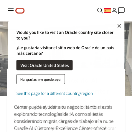
Menú
Close
Would you like to visit an Oracle country site closer
to you?
¿Le gustaría visitar el sitio web de Oracle de un país
más cercano?
Visit Oracle United States
Oferta de servicios de AI
No, gracias; me quedo aquí
Customer Excellence Center
See this page for a different country/region
Descubre cómo Oracle AI Customer Excellence
Center puede ayudar a tu negocio, tanto si estás
explorando tecnologías de IA como si estás
considerando migrar cargas de trabajo a la nube.
Oracle AI Customer Excellence Center ofrece