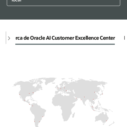
Acerca de Oracle AI Customer Excellence Center
R