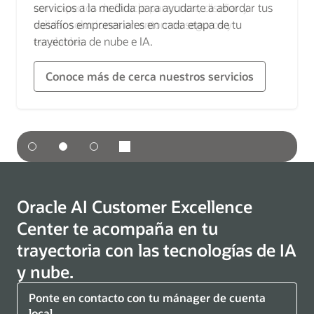
servicios a la medida para ayudarte a abordar tus
desafíos empresariales en cada etapa de tu
trayectoria de nube e IA.
Conoce más de cerca nuestros servicios
Mira las ubicaciones
Oracle AI Customer Excellence
Center te acompaña en tu
trayectoria con las tecnologías de IA
y nube.
Ponte en contacto con tu mánager de cuenta
local