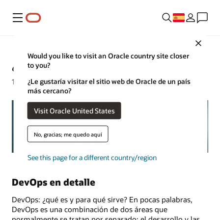
Menú
Close
Would you like to visit an Oracle country site closer
¿Qué es DevOps?
to you?
¿Le gustaría visitar el sitio web de Oracle de un país
10 de diciembre de 2021
más cercano?
Visit Oracle United States
No, gracias; me quedo aquí
See this page for a different country/region
DevOps en detalle
DevOps: ¿qué es y para qué sirve? En pocas palabras,
DevOps es una combinación de dos áreas que
normalmente se tratan por separado: el desarrollo y las