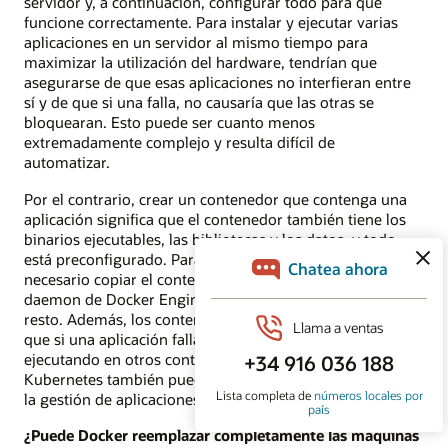
servidor y, a continuación, configurar todo para que
funcione correctamente. Para instalar y ejecutar varias
aplicaciones en un servidor al mismo tiempo para
maximizar la utilización del hardware, tendrían que
asegurarse de que esas aplicaciones no interfieran entre
sí y de que si una falla, no causaría que las otras se
bloquearan. Esto puede ser cuanto menos
extremadamente complejo y resulta difícil de
automatizar.
Por el contrario, crear un contenedor que contenga una
aplicación significa que el contenedor también tiene los
binarios ejecutables, las bibliotecas y los datos, y todo
está preconfigurado. Para ejecutar la aplicación solo es
necesario copiar el contenedor en el servidor, y el
daemon de Docker Engine, y Docker se encargará del
resto. Además, los contenedores están aislados, por lo
que si una aplicación falla, no afectará a lo que se está
ejecutando en otros contenedores. Herramientas como
Kubernetes también pueden automatizar el despliegue y
la gestión de aplicaciones en contenedores a gran escala.
¿Puede Docker reemplazar completamente las máquinas