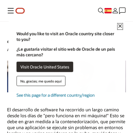
Menú
Close
Would you like to visit an Oracle country site closer
¿Qué es Docker?
to you?
¿Le gustaría visitar el sitio web de Oracle de un país
Alan Zeichick | Redactor sénior | 8 de diciembre de 2025
más cercano?
Visit Oracle United States
No, gracias; me quedo aquí
See this page for a different country/region
El desarrollo de software ha recorrido un largo camino
desde los días de "pero funciona en mi máquina!" Esto se
debe en gran medida a la contenedorización, que permite
que una aplicación se ejecute sin problemas en entornos