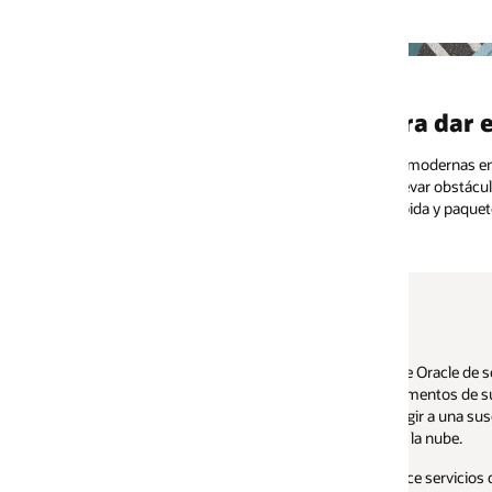
a dar el paso a la nube
 modernas en la nube pueden ayudarles a reducir el costo de propiedad de 
llevar obstáculos financieros y de integración de TI. Por este motivo, Or
ida y paquetes de servicios de integración para ayudar a los clientes a apr
de Oracle de soluciones ERP, EPM, HCM y CRM de las líneas de productos S
ementos de sus soluciones locales instaladas a Oracle Applications Cloud d
igir a una suscripción multianual de Oracle Human Capital Management Clou
la nube.
ece servicios de inicio rápido en Cloud Express, así como integraciones en