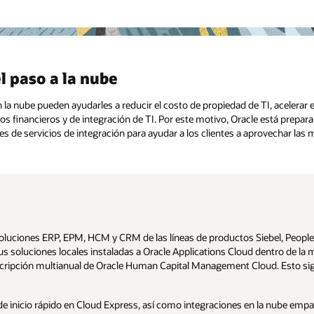
TI, acelerar el ritmo de la innovación y mejorar enormemente la experienc
acle está preparando el camino hacia la nube con un programa de modelos
ovechar las mejores aplicaciones en la nube de su categoría.
iebel, PeopleSoft, JD Edwards y Oracle E-Business Suite de Oracle.
entro de la misma familia de productos. Por ejemplo, las licencias
d. Esto significa que los clientes pueden utilizar el gasto en soporte
 la nube empaquetadas que aceleran la migración a la nube.