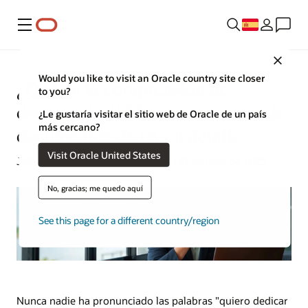
Menú
Close
Would you like to visit an Oracle country site closer
¿Qué es la comprensión de
to you?
documentos? El procesamiento de
¿Le gustaría visitar el sitio web de Oracle de un país
más cercano?
documentos de IA en detalle
Visit Oracle United States
Jeffrey Erickson | Escritor sénior | 31 de julio de 2025
No, gracias; me quedo aquí
See this page for a different country/region
Nunca nadie ha pronunciado las palabras "quiero dedicar