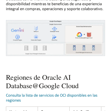
disponibilidad mientras te beneficias de una experiencia
integral en compras, operaciones y soporte colaborativo.
En
este
diagrama
se
Regiones de Oracle AI
muestran
los
Database@Google Cloud
servicios
de
Consulta la lista de servicios de OCI disponibles en las
base
regiones
de
datos