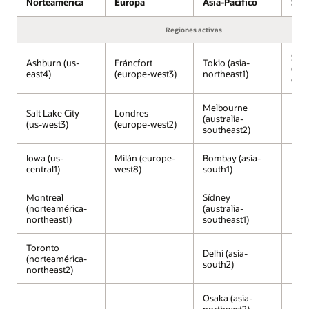
Norteamérica
Europa
Asia-Pacífico
Sud
de
Oracle
Regiones activas
en
OCI
Sao
gestionados
Ashburn (us-
Fráncfort
Tokio (asia-
(Su
por
east4)
(europe-west3)
northeast1)
este
Oracle,
que
Melbourne
Salt Lake City
Londres
se
(australia-
(us-west3)
(europe-west2)
ejecutan
southeast2)
dentro
de
Iowa (us-
Milán (europe-
Bombay (asia-
central1)
west8)
south1)
los
centros
de
Montreal
Sídney
(norteamérica-
(australia-
datos
northeast1)
southeast1)
de
Google
Toronto
Cloud.
Delhi (asia-
(norteamérica-
south2)
Los
northeast2)
servicios
de
Osaka (asia-
Google
northeast2)