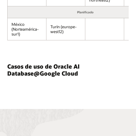
Cloud,
incluidos
Planificado
Gemini,
Vertex
México
Turín (europe-
(Norteamérica-
AI,
west12)
sur1)
Developer
Portal,
Compute
Engine,
Kubernetes
Casos de uso de Oracle AI
Engine
y
Database@Google Cloud
Cloud
Run,
se
ejecutan
en
una
infraestructura
gestionada
por
Google