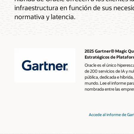
infraestructura en función de sus necesi
normativa y latencia.
2025 Gartner® Magic Qu
Estratégicos de Platafo
Oracle es el único hiperes
de 200 servicios de IA y n
pública, dedicada e híbrida,
mundo. Lee el informe para
nombrada entre las empresa
del
Accede al informe de Gar
Gartner
Magic
Quadrant
de
2024