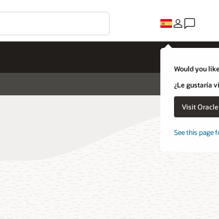
Would you like
¿Le gustaría v
Visit Oracl
See this page f