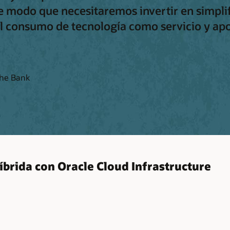
e modo que necesitaremos invertir en simpli
el consumo de tecnología como servicio y ap
che Bank
íbrida con Oracle Cloud Infrastructure