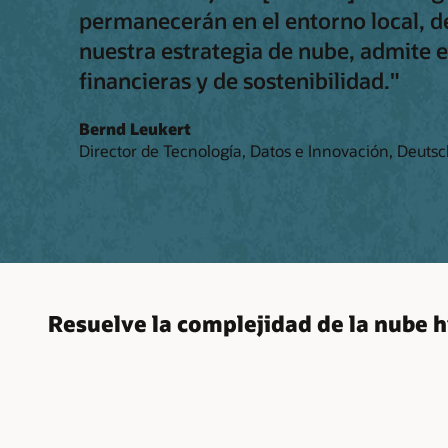
permanecerán en el entorno local, d
nuestra estrategia de nube, admite 
financieras y de sostenibilidad."
Bernd Leukert
Director de Tecnología, Datos e Innovación, Deuts
Resuelve la complejidad de la nube h