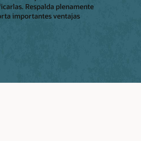
ficarlas. Respalda plenamente
orta importantes ventajas