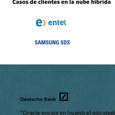
Casos de clientes en la nube híbrida
"Oracle encaja en [nuestra] estrateg