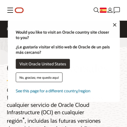
Menú
Close
Precios
Cloud Economics
Would you like to visit an Oracle country site closer
to you?
¿Le gustaría visitar el sitio web de Oracle de un país
más cercano?
Créditos universales
Visit Oracle United States
No, gracias; me quedo aquí
Oracle Universal Credits ofrece una
See this page for a different country/region
forma predecible y consistente de pagar
cualquier servicio de Oracle Cloud
Infrastructure (OCI) en cualquier
*
región
, incluidas las futuras versiones