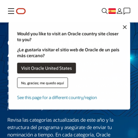
Menú
Close
Would you like to visit an Oracle country site closer
to you?
Oracle Customer Excellence
¿Le gustaría visitar el sitio web de Oracle de un país
Awards
más cercano?
Has hecho un trabajo increíble. Ahora mereces el
Visit Oracle United States
reconocimiento. Los premios Oracle Customer
Excellence Awards celebran lo mejor de la innovación
No, gracias; me quedo aquí
empresarial, mostrando cómo organizaciones de todo el
mundo, y sus líderes, utilizan la tecnología de Oracle
See this page for a different country/region
para reinventar las prácticas comerciales, reinventar la
jornada laboral y aumentar las ventas.
Revisa las categorías actualizadas de este año y la
estructura del programa y asegúrate de enviar tu
nominación a tiempo. En cada categoría, Oracle