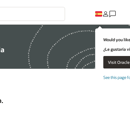
Would you like
ia
¿Le gustaría v
See this page f
.