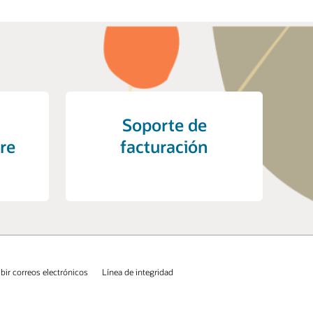
Soporte de
 la revisión y conciliación.
dividuales con sus pedidos
re
facturación
 que reduce posibles confusiones y rastreo
bezado con otras referencias
ibir correos electrónicos
Línea de integridad
nea