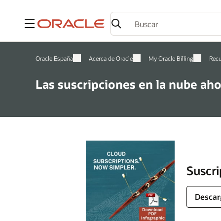
Menú
Oracle España
Acerca de Oracle
My Oracle Billing
Rec
Las suscripciones en la nube ah
Suscri
Descar