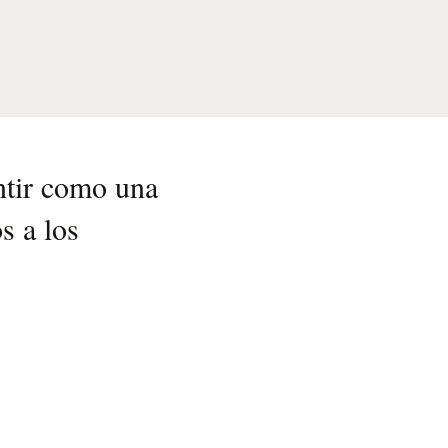
entir como una
s a los