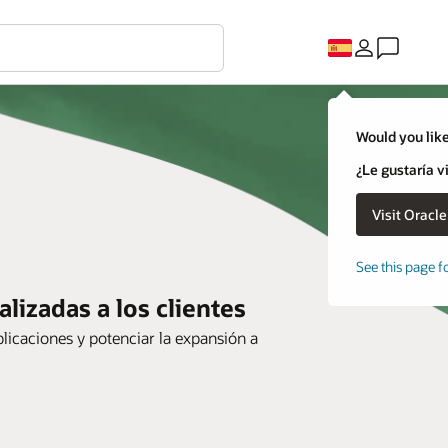
Would you like
¿Le gustaría v
See this page f
lizadas a los clientes
plicaciones y potenciar la expansión a