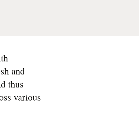
ith
esh and
nd thus
ross various