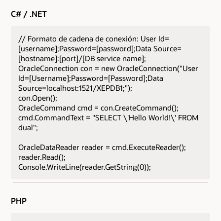
C# / .NET
// Formato de cadena de conexión: User Id=
[username];Password=[password];Data Source=
[hostname]:[port]/[DB service name];
OracleConnection con = new OracleConnection("User
Id=[Username];Password=[Password];Data
Source=localhost:1521/XEPDB1;");
con.Open();
OracleCommand cmd = con.CreateCommand();
cmd.CommandText = "SELECT \'Hello World!\' FROM
dual";
OracleDataReader reader = cmd.ExecuteReader();
reader.Read();
Console.WriteLine(reader.GetString(0));
PHP