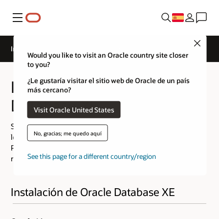
Menú
Close
Inicio rápido de Oracle Database XE
Would you like to visit an Oracle country site closer
to you?
¿Le gustaría visitar el sitio web de Oracle de un país
Inicio rápido de Oracle
más cercano?
Database XE
Visit Oracle United States
Si tienes experiencia en la instalación de software, sigue
No, gracias; me quedo aquí
los pasos que se indican a continuación.
Para obtener más información e instrucciones detalladas,
See this page for a different country/region
revisa las guías de instalación para
Linux
o
Windows
.
Instalación de Oracle Database XE