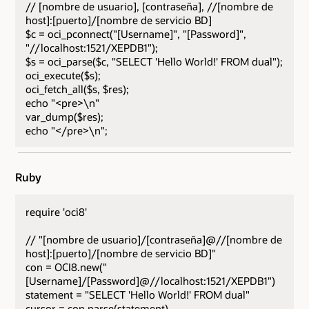
// [nombre de usuario], [contraseña], //[nombre de
host]:[puerto]/[nombre de servicio BD]
$c = oci_pconnect("[Username]", "[Password]",
"//localhost:1521/XEPDB1");
$s = oci_parse($c, "SELECT 'Hello World!' FROM dual");
oci_execute($s);
oci_fetch_all($s, $res);
echo "<pre>\n"
var_dump($res);
echo "</pre>\n";
Ruby
require 'oci8'
// "[nombre de usuario]/[contraseña]@//[nombre de
host]:[puerto]/[nombre de servicio BD]"
con = OCI8.new("
[Username]/[Password]@//localhost:1521/XEPDB1")
statement = "SELECT 'Hello World!' FROM dual"
cursor = con.parse(statement)