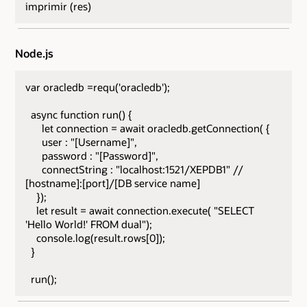
imprimir (res)
Node.js
var oracledb =requ('oracledb');
async function run() {
let connection = await oracledb.getConnection( {
user : "[Username]",
password : "[Password]",
connectString : "localhost:1521/XEPDB1" //
[hostname]:[port]/[DB service name]
});
let result = await connection.execute( "SELECT
'Hello World!' FROM dual");
console.log(result.rows[0]);
}
run();