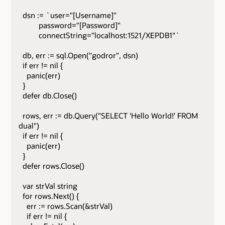
dsn := `user="[Username]"
password="[Password]"
connectString="localhost:1521/XEPDB1"`
db, err := sql.Open("godror", dsn)
if err != nil {
panic(err)
}
defer db.Close()
rows, err := db.Query("SELECT 'Hello World!' FROM
dual")
if err != nil {
panic(err)
}
defer rows.Close()
var strVal string
for rows.Next() {
err := rows.Scan(&strVal)
if err != nil {