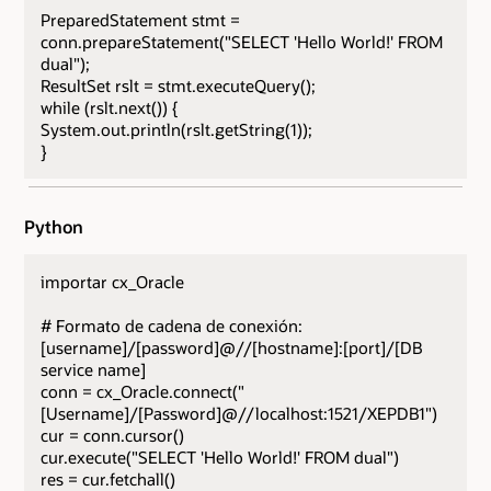
PreparedStatement stmt =
conn.prepareStatement("SELECT 'Hello World!' FROM
dual");
ResultSet rslt = stmt.executeQuery();
while (rslt.next()) {
System.out.println(rslt.getString(1));
}
Python
importar cx_Oracle
# Formato de cadena de conexión:
[username]/[password]@//[hostname]:[port]/[DB
service name]
conn = cx_Oracle.connect("
[Username]/[Password]@//localhost:1521/XEPDB1")
cur = conn.cursor()
cur.execute("SELECT 'Hello World!' FROM dual")
res = cur.fetchall()