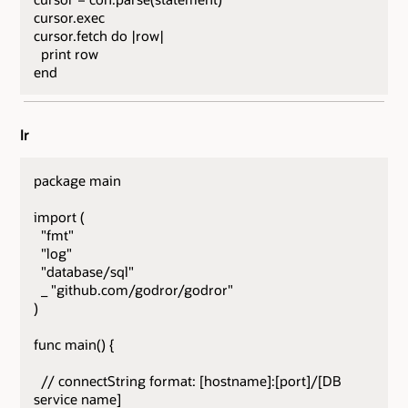
cursor.exec
cursor.fetch do |row|
print row
end
Ir
package main
import (
"fmt"
"log"
"database/sql"
_ "github.com/godror/godror"
)
func main() {
// connectString format: [hostname]:[port]/[DB
service name]