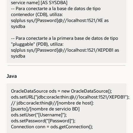
service name] [AS SYSDBA]
-- Para conectarte a la base de datos de tipo
contenedor (CDB), utiliza:
sqlplus sys/[Password]@//localhost:1521/XE as
sysdba
-- Para conectarte a la primera base de datos de tipo
"pluggable" (PDB), utiliza:
sqlplus sys/[Password]@//localhost:1521/XEPDB1 as
sysdba
Java
OracleDataSource ods = new OracleDataSource();
ods.setURL("jdbc:oracle:thin:@//localhost:1521/XEPDB1");
// jdbc:oracle:thin@//[nombre de host]:
[puerto]/[nombre de servicio BD]
ods.setUser("[Username]");
ods.setPassword("[Password]");
Connection conn = ods.getConnection();