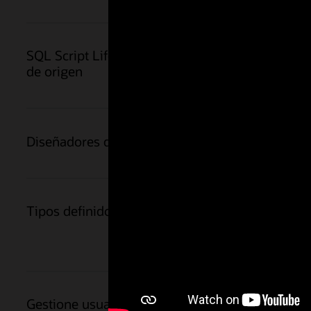
SQL Script Lifecycle con integración de control
de origen
Diseñadores de Oracle Advanced Queuing (AQ)
Tipos definidos por el usuario (UDT)
Gestione usuarios, roles y derechos