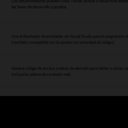
Los desarrolladores pueden crear, clonar, activar o desactivar base
las fases de desarrollo y prueba.
Use el diseñador de entidades de Visual Studio para la asignación ob
(también compatible con la opción con prioridad al código).
Genera código de acceso a datos de ejemplo para tablas o vistas u
incluye la cadena de conexión real.
Usa Real-Time SQL Monitoring para el monitoreo automático de 
de datos que se consideren costosas. Puedes ver una lista del SQL
generar un informe activo para SQL ad hoc. Usa Oracle Performance
tu aplicación .NET. A continuación, la base de datos se supervisa
SQL o la agregación de un índice en una tabla.