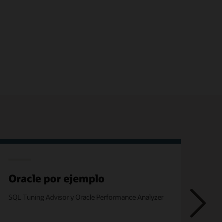
Oracle por ejemplo
Or
SQL Tuning Advisor y Oracle Performance Analyzer
Uso 
.NET