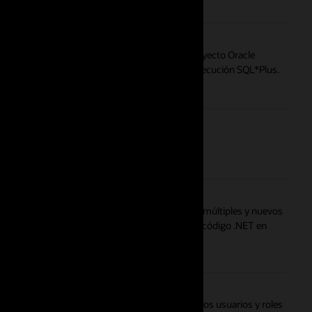
por su aplicación .NET, adminístrelos en un proyecto Oracle
 Oracle SQL Editor y ejecútelos con un motor de ejecución SQL*Plus.
de servidores. Crea distintos UDTs en Oracle con múltiples y nuevos
nalizada UDT que convierte el uso de UDT desde código .NET en
s a los roles y asigne roles a los usuarios. Vea los usuarios y roles