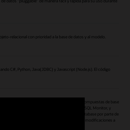
s de datos "pluggable" de manera fácil y rápida para su uso durante
jeto-relacional con prioridad a la base de datos y al modelo.
sando C#, Python, Java(JDBC) y Javascript (Node.js). El código
sentencias SQL, bloques PL/SQL u operaciones compuestas de base
 monitoreado, ver y guardar informes activos de SQL Monitor, y
 Analyzer para optimizar el uso de Oracle AI Database por parte de
 bajo carga y se hacen recomendaciones, como las modificaciones a