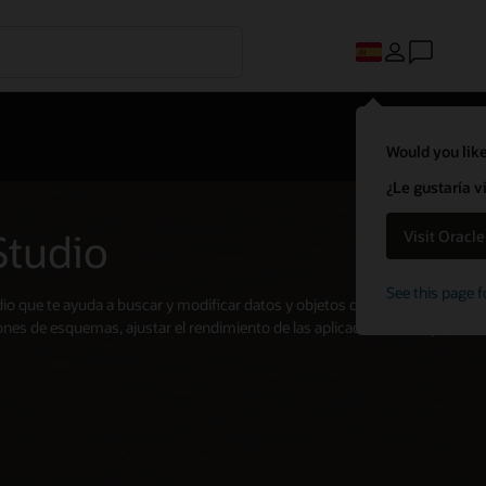
Would you like
¿Le gustaría v
Studio
Visit Oracl
See this page f
udio que te ayuda a buscar y modificar datos y objetos de esquema
ones de esquemas, ajustar el rendimiento de las aplicaciones SQL y