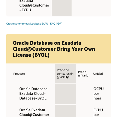
Exadata
Cloud@Customer
- ECPU
Oracle Autonomous Database ECPU - FAQ (PDF)
Oracle Database on Exadata
Cloud@Customer Bring Your Own
License (BYOL)
Precio de
Precio
Producto
comparación
Unidad
unitario
(/vCPU)*
Oracle Database
OCPU
Exadata Cloud–
por
Database–BYOL
hora
Oracle Exadata
ECPU
Cloud@Customer
por