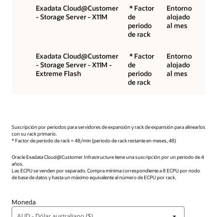
Exadata Cloud@Customer
* Factor
Entorno
- Storage Server - X11M
de
alojado
periodo
al mes
de rack
Exadata Cloud@Customer
* Factor
Entorno
- Storage Server - X11M -
de
alojado
Extreme Flash
periodo
al mes
de rack
Suscripción por periodos para servidores de expansión y rack de expansión para alinearlos
con su rack primario.
* Factor de periodo de rack = 48/min (periodo de rack restante en meses, 48)
Oracle Exadata Cloud@Customer Infrastructure tiene una suscripción por un periodo de 4
años.
Las ECPU se venden por separado. Compra mínima correspondiente a 8 ECPU por nodo
de base de datos y hasta un máximo equivalente al número de ECPU por rack.
Moneda