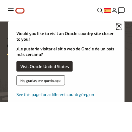
Menú
Close
Precios de Exadata
Would you like to visit an Oracle country site closer
to you?
Cloud@Customer
¿Le gustaría visitar el sitio web de Oracle de un país
más cercano?
Visit Oracle United States
Prueba Oracle Cloud Free Tier (entorno gratuito)
No, gracias; me quedo aquí
See this page for a different country/region