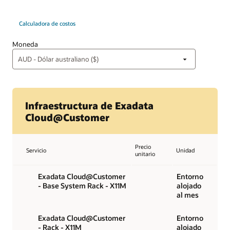
Calculadora de costos
Moneda
Infraestructura de Exadata
Cloud@Customer
Precio
Servicio
Unidad
unitario
Exadata Cloud@Customer
Entorno
- Base System Rack - X11M
alojado
al mes
Exadata Cloud@Customer
Entorno
- Rack - X11M
alojado