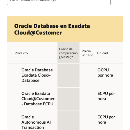
Oracle Database en Exadata
Cloud@Customer
Precio de
Precio
Producto
comparación
Unidad
unitario
(/vCPU)*
Oracle Database
OCPU
Exadata Cloud–
por hora
Database
Oracle Exadata
ECPU por
Cloud@Customer
hora
- Database ECPU
Oracle
ECPU por
Autonomous AI
hora
Transaction