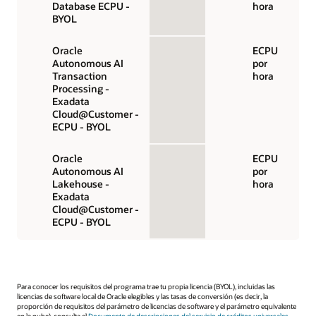
Database ECPU -
hora
BYOL
Oracle
ECPU
Autonomous AI
por
Transaction
hora
Processing -
Exadata
Cloud@Customer -
ECPU - BYOL
Oracle
ECPU
Autonomous AI
por
Lakehouse -
hora
Exadata
Cloud@Customer -
ECPU - BYOL
Para conocer los requisitos del programa trae tu propia licencia (BYOL), incluidas las
licencias de software local de Oracle elegibles y las tasas de conversión (es decir, la
proporción de requisitos del parámetro de licencias de software y el parámetro equivalente
en la nube), consulta el
Documento de descripciones del servicio de créditos universales