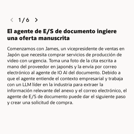
previous
next
1
/
6
slide
slide
El agente de E/S de documento ingiere
El
una oferta manuscrita
so
Comenzamos con James, un vicepresidente de ventas en
El 
Japón que necesita comprar servicios de producción de
la 
video con urgencia. Toma una foto de la cita escrita a
así
mano del proveedor en japonés y la envía por correo
electrónico al agente de IO AI del documento. Debido a
que el agente entiende el contexto empresarial y trabaja
con un LLM líder en la industria para extraer la
información relevante del anexo y el correo electrónico, el
agente de E/S de documento puede dar el siguiente paso
y crear una solicitud de compra.