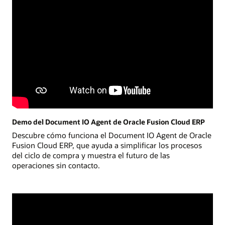
Automatiza el análisis y descubre y destaca tendencias y
Agente de predicción avanzada
anomalías en los datos para simplificar la generación de
Incrementa la confianza de las previsiones, utilizando los
informes y la toma de decisiones.
datos financieros y operativos para elaborar previsiones más
correlacionadas con mayor sofisticación y precisión.
Descubre Enterprise Performance Management
Demo del Document IO Agent de Oracle Fusion Cloud ERP
Descubre cómo funciona el Document IO Agent de Oracle
Fusion Cloud ERP, que ayuda a simplificar los procesos
del ciclo de compra y muestra el futuro de las
operaciones sin contacto.