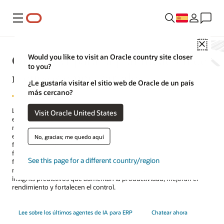
Menú
Close
Oracle AI para la planificación de
Would you like to visit an Oracle country site closer
to you?
recursos empresariales
¿Le gustaría visitar el sitio web de Oracle de un país
más cercano?
Los agentes de IA de Oracle para la planificación de recursos
Visit Oracle United States
empresariales (ERP) ofrecen IA predictiva, generativa y ágil para
mejorar la eficiencia operativa, automatizar las transacciones
estándar, aumentar la visibilidad en todas las operaciones
No, gracias; me quedo aquí
financieras y optimizar los procesos financieros. Integrados en los
flujos de trabajo financieros, estos pueden ayudar a los líderes
See this page for a different country/region
financieros a transformar las funciones financieras básicas
mediante la automatización de procesos integrales y la entrega de
insights predictivos que aumentan la productividad, mejoran el
rendimiento y fortalecen el control.
Lee sobre los últimos agentes de IA para ERP
Chatear ahora