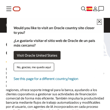
Menú
Close
Descripción general
Soluciones
Would you like to visit an Oracle country site closer
to you?
¿Le gustaría visitar el sitio web de Oracle de un país
Oracle Banking Trade Finance
más cercano?
Cloud Service
Visit Oracle United States
No, gracias; me quedo aquí
Oracle Banking Trade Finance Cloud Service es una solución SaaS
líder que unifica las operaciones de financiación comercial mediante
flujos de trabajo automatizados impulsados por agentes de IA y
See this page for a different country/region
respaldados por informes en tiempo real. Diseñada para ajustarse
incluso a las estructuras de financiación más complejas en múltiples
regiones, ofrece soporte integral para la banca, ayudando a los
clientes coporativos a gestionar sus actividades de financiación
comercial de forma más eficiente. También impulsa la productividad
bancaria mediante flujos de trabajo automatizados y modificables
por el usuario, con agentes de IA incorporados en cada proceso