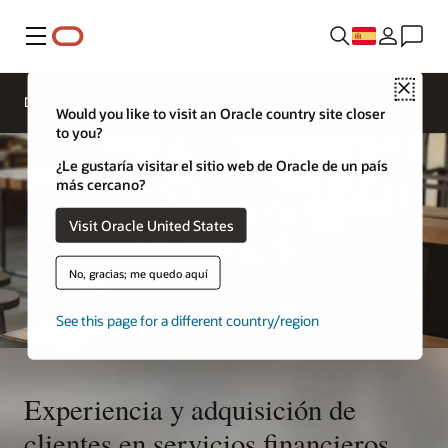
Menú
Póngase
en
Close
contacto
Descripción general
con un
Would you like to visit an Oracle country site closer
experto en
servicios
to you?
financieros
¿Le gustaría visitar el sitio web de Oracle de un país
más cercano?
Visit Oracle United States
No, gracias; me quedo aquí
See this page for a different country/region
Experiencia y adquisición de
clientes en servicios financieros