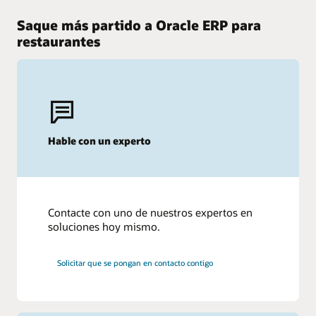
Oracle Cloud ERP en comparación con SAP
Saque más partido a Oracle ERP para
Oracle Cloud ERP en comparación con Workday
restaurantes
Hable con un experto
Contacte con uno de nuestros expertos en
soluciones hoy mismo.
Solicitar que se pongan en contacto contigo