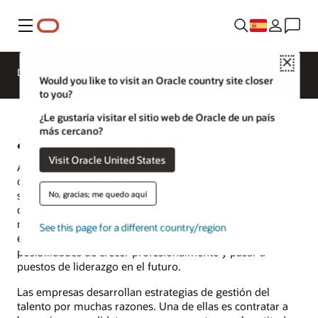
Menú
Close
Descripción general
HCM para industrias
Would you like to visit an Oracle country site closer
to you?
¿Le gustaría visitar el sitio web de Oracle de un país
más cercano?
¿Qué es la gestión del talento?
Visit Oracle United States
Al hablar de
gestión del talento
nos referimos al sistema
o la estrategia que utiliza una organización para
seleccionar, contratar, formar y retener a los empleados
No, gracias; me quedo aquí
de una manera eficaz. Los empleados que tienen la
motivación necesaria para hacer un trabajo de calidad y
See this page for a different country/region
están en sintonía con la empresa son los que tienen más
posibilidades de crecer profesionalmente y pasar a
puestos de liderazgo en el futuro.
Las empresas desarrollan estrategias de gestión del
talento por muchas razones. Una de ellas es contratar a