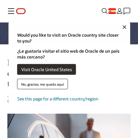
Menú
Close
Would you like to visit an Oracle country site closer
to you?
¿Le gustaría visitar el sitio web de Oracle de un país
más cercano?
El camino hacia los vehículos
Visit Oracle United States
eléctricos Parte 2: Impulsar la
transición
No, gracias; me quedo aquí
Jake Krakauer, Estrategia de Ventas y Desarrollo de Negocios de
See this page for a different country/region
Oracle, Fabricación Industrial | 28 de marzo de 2023