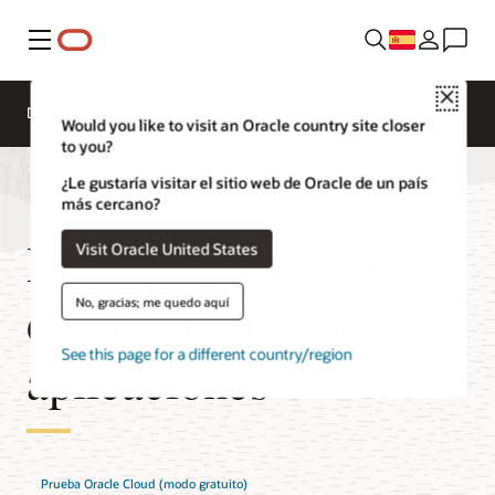
Menú
Close
Descripción general
Integration Services
Would you like to visit an Oracle country site closer
to you?
¿Le gustaría visitar el sitio web de Oracle de un país
más cercano?
Historias de clientes
Visit Oracle United States
de integración de
No, gracias; me quedo aquí
See this page for a different country/region
aplicaciones
Prueba Oracle Cloud (modo gratuito)