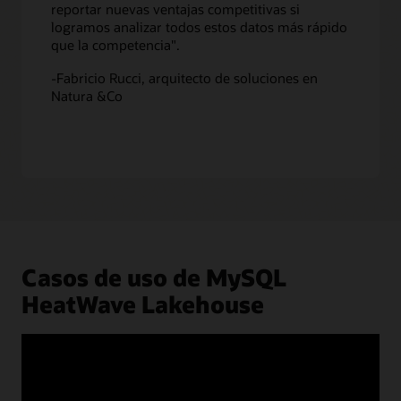
reportar nuevas ventajas competitivas si
tiempo
logramos analizar todos estos datos más rápido
real
que la competencia".
de
todos
-Fabricio Rucci, arquitecto de soluciones en
estos
Natura &Co
datos.
Dado
que
las
capacidades
de
aprendizaje
automático
están
integradas
Casos de uso de MySQL
en
MySQL
HeatWave Lakehouse
HeatWave
,
los
clientes
también