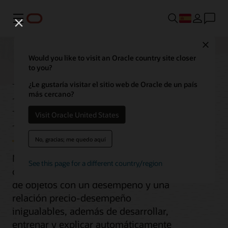
Menú
Close
Would you like to visit an Oracle country site closer
to you?
MySQL HeatWave
¿Le gustaría visitar el sitio web de Oracle de un país
más cercano?
Lakehouse
Visit Oracle United States
No, gracias; me quedo aquí
MySQL HeatWave Lakehouse permite
See this page for a different country/region
consultar datos en el almacenamiento
de objetos con un desempeño y una
relación precio-desempeño
inigualables, además de desarrollar,
entrenar y explicar automáticamente