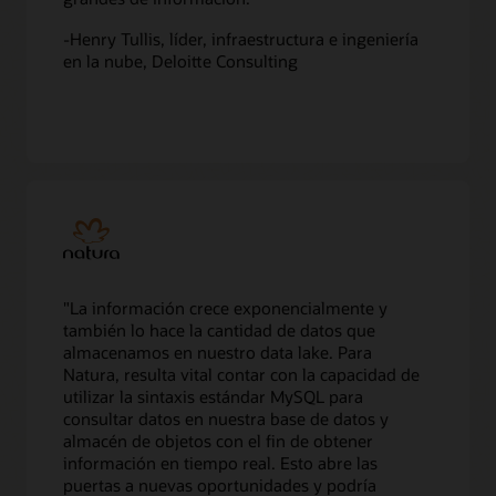
las
exportaciones
-Henry Tullis, líder, infraestructura e ingeniería
de
en la nube, Deloitte Consulting
otras
bases
de
datos,
se
replican
en
tiempo
real
en
el
"La información crece exponencialmente y
clúster
también lo hace la cantidad de datos que
MySQL
almacenamos en nuestro data lake. Para
HeatWave,
Natura, resulta vital contar con la capacidad de
lo
utilizar la sintaxis estándar MySQL para
que
consultar datos en nuestra base de datos y
permite
almacén de objetos con el fin de obtener
obtener
información en tiempo real. Esto abre las
análisis
puertas a nuevas oportunidades y podría
en