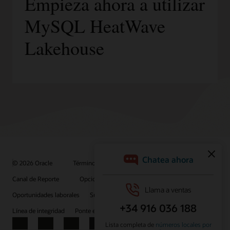
Empieza ahora a utilizar
MySQL HeatWave
Lakehouse
© 2026 Oracle
Términos de uso y privacidad
Canal de Reporte
Opciones de publicidad
Oportunidades laborales
Suscríbete para recibir correos electrónicos
Línea de integridad
Ponte en contacto con nosotros
Facebook
X
LinkedIn
YouTube