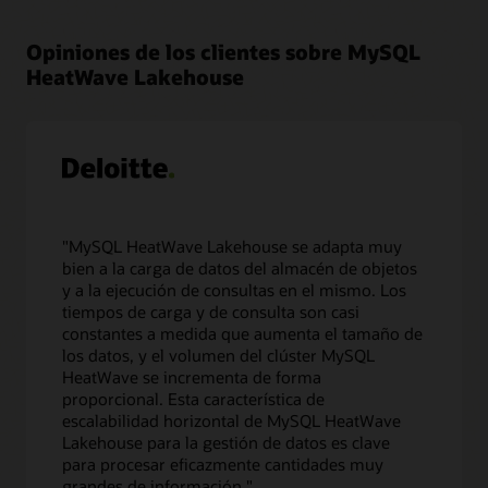
de
MySQL
Opiniones de los clientes sobre MySQL
Database,
HeatWave Lakehouse
así
como
los
datos
de
almacenamiento
de
objetos
"MySQL HeatWave Lakehouse se adapta muy
en
bien a la carga de datos del almacén de objetos
diversos
y a la ejecución de consultas en el mismo. Los
formatos
tiempos de carga y de consulta son casi
de
constantes a medida que aumenta el tamaño de
archivo,
los datos, y el volumen del clúster MySQL
como
HeatWave se incrementa de forma
CSV,
proporcional. Esta característica de
Parquet,
escalabilidad horizontal de MySQL HeatWave
Avro,
Lakehouse para la gestión de datos es clave
JSON,
para procesar eficazmente cantidades muy
y
grandes de información."