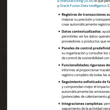
& Manufacturing (SCM)
lo que perm
y
Oracle Fusion Data Intelligence
. 
Registros de transacciones a
mejorar su precisión y transparen
crear automáticamente registros 
Datos contextualizados:
ayuda
permitirles ver los datos operat
proveedores o productos que re
Paneles de control predefini
su organización y consultar lo
de control de sostenibilidad con
Funcionalidades rigurosas de 
informes al proporcionar trazabi
registro completo de todas las a
Seguimiento sofisticado de f
y comprendan mejor el impacto m
automáticamente las emisiones d
(potenciales de calentamiento gl
Integraciones completas:
perm
seguimiento de la actividad nec