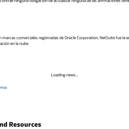
contrae ninguna obligación de actualizar ninguna de las afirmaciones te
n marcas comerciales registradas de Oracle Corporation. NetSuite fue la e
ación en la nube.
Loading news...
ensa
and Resources