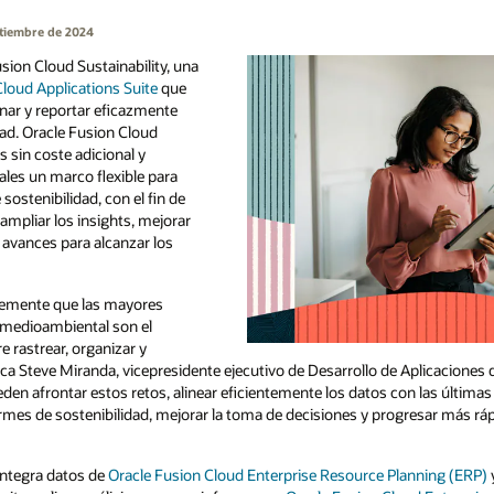
ptiembre de 2024
sion Cloud Sustainability, una
Cloud Applications Suite
que
onar y reportar eficazmente
dad. Oracle Fusion Cloud
es sin coste adicional y
ales un marco flexible para
 sostenibilidad, con el fin de
ampliar los insights, mejorar
s avances para alcanzar los
temente que las mayores
 medioambiental son el
e rastrear, organizar y
lica Steve Miranda, vicepresidente ejecutivo de Desarrollo de Aplicaciones
eden afrontar estos retos, alinear eficientemente los datos con las últimas
rmes de sostenibilidad, mejorar la toma de decisiones y progresar más rá
integra datos de
Oracle Fusion Cloud Enterprise Resource Planning (ERP)