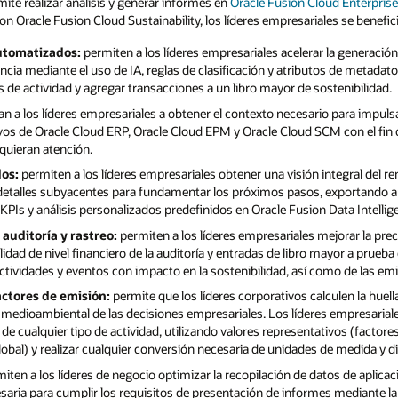
ite realizar análisis y generar informes en
Oracle Fusion Cloud Enterpr
Con Oracle Fusion Cloud Sustainability, los líderes empresariales se benefic
utomatizados:
permiten a los líderes empresariales acelerar la generación
cia mediante el uso de IA, reglas de clasificación y atributos de metadatos
de actividad y agregar transacciones a un libro mayor de sostenibilidad.
n a los líderes empresariales a obtener el contexto necesario para impuls
ivos de Oracle Cloud ERP, Oracle Cloud EPM y Oracle Cloud SCM con el fin 
quieran atención.
dos:
permiten a los líderes empresariales obtener una visión integral del r
s detalles subyacentes para fundamentar los próximos pasos, exportando
 KPIs y análisis personalizados predefinidos en Oracle Fusion Data Intellig
auditoría y rastreo:
permiten a los líderes empresariales mejorar la preci
lidad de nivel financiero de la auditoría y entradas de libro mayor a prueb
ctividades y eventos con impacto en la sostenibilidad, así como de las em
actores de emisión:
permite que los líderes corporativos calculen la huel
edioambiental de las decisiones empresariales. Los líderes empresarial
e cualquier tipo de actividad, utilizando valores representativos (factor
obal) y realizar cualquier conversión necesaria de unidades de medida y di
iten a los líderes de negocio optimizar la recopilación de datos de aplicac
esaria para cumplir los requisitos de presentación de informes mediante l