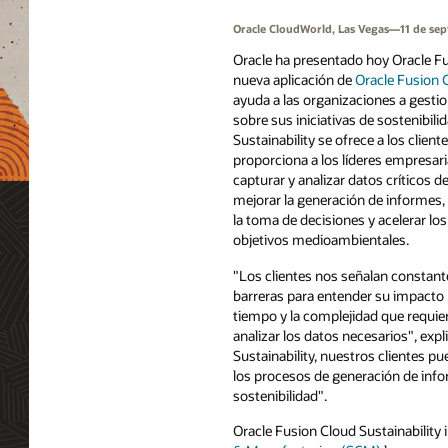
Oracle CloudWorld, Las Vegas—11 de se
Oracle ha presentado hoy Oracle Fu
nueva aplicación de
Oracle Fusion 
ayuda a las organizaciones a gesti
sobre sus iniciativas de sostenibili
Sustainability se ofrece a los client
proporciona a los líderes empresari
capturar y analizar datos críticos de
mejorar la generación de informes, 
la toma de decisiones y acelerar lo
objetivos medioambientales.
"Los clientes nos señalan constan
barreras para entender su impacto
tiempo y la complejidad que requier
analizar los datos necesarios", exp
Sustainability, nuestros clientes pu
los procesos de generación de info
sostenibilidad".
Oracle Fusion Cloud Sustainability 