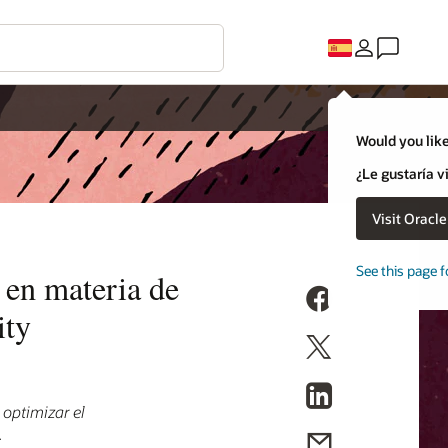
Would you like
¿Le gustaría v
Visit Oracl
See this page f
s en materia de
ity
 optimizar el
.