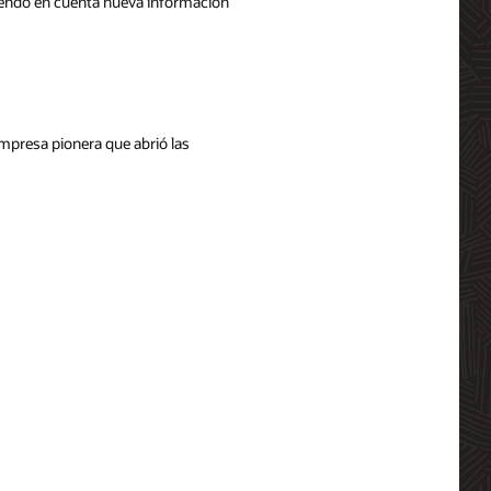
niendo en cuenta nueva información
mpresa pionera que abrió las