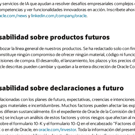
y servicios de IA que ayudan a resolver desafíos empresariales complejos 
ompetencias y ver funcionalidades innovadoras en acción. Inscríbete aho
acle.com/news
y
linkedin.com/company/oracle
.
sabilidad sobre productos futuros
esbozar la línea general de nuestros productos. Se ha redactado solo con f
onstituye ningún compromiso de ofrecer ningún material, código ni funci
isiones de compra. El desarrollo, el lanzamiento, los plazos y los precios d
cle descritas pueden cambiar y quedan a la entera discreción de Oracle Co
abilidad sobre declaraciones a futuro
elacionadas con los planes de futuro, expectativas, creencias e intencione
iesgos materiales e incertidumbres. Muchos factores pueden afectar las exp
s difieran sustancialmente. En el expediente de Oracle de la Comisión de 
s) se incluye un análisis de estos factores y otros riesgos que afectan al n
obre el formulario 10-K y el formulario 10-Q en el encabezado "Factores
C o en el de Oracle, en
oracle.com/investor
. Toda la información del present