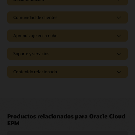
Comunidad de clientes
Aprendizaje en la nube
Soporte y servicios
Contenido relacionado
Accede a una biblioteca de documentación
Productos relacionados para Oracle Cloud
EPM
Oracle Help Center proporciona información detallada sobre
nuestros productos y servicios con soluciones específicas,
Únete a una comunidad de profesionales como tú
guías de inicio y contenido para casos de uso avanzados.