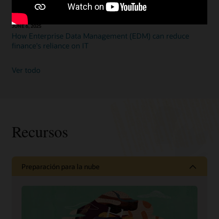
Ready for the future? Oracle Cloud EPM is the smart
alternative to SAP BPC
JUNE 6, 2025
How Enterprise Data Management (EDM) can reduce
finance's reliance on IT
Ver todo
Recursos
Preparación para la nube