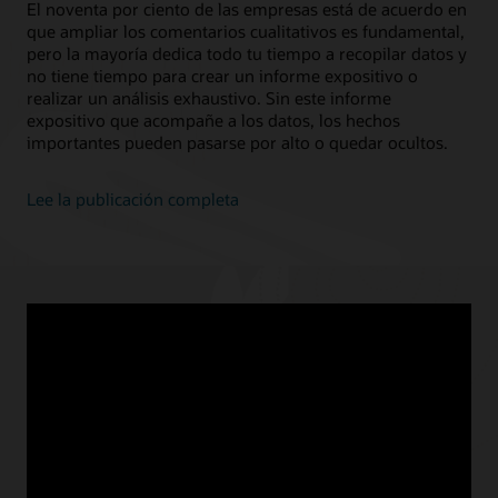
El noventa por ciento de las empresas está de acuerdo en
que ampliar los comentarios cualitativos es fundamental,
pero la mayoría dedica todo tu tiempo a recopilar datos y
no tiene tiempo para crear un informe expositivo o
realizar un análisis exhaustivo. Sin este informe
expositivo que acompañe a los datos, los hechos
importantes pueden pasarse por alto o quedar ocultos.
Lee la publicación completa
Blogs destacados
JULY 16, 2025
Workday is not an ERP solution—and that’s an issue
JUNE 12, 2025
3 reasons why EDM is the right solution for the right time
JUNE 10, 2025