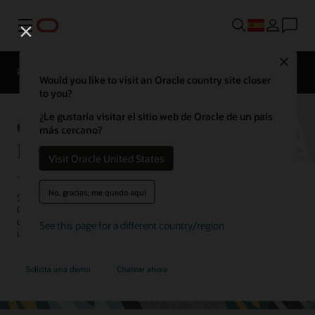
Menú
Close
Productos de EPM
Comparación
Would you like to visit an Oracle country site closer
to you?
¿Le gustaría visitar el sitio web de Oracle de un país
Oracle Cloud EPM Narrative
más cercano?
Reporting
Visit Oracle United States
No, gracias; me quedo aquí
Satisfaga las necesidades de informes internos y externos con
Oracle Cloud EPM Narrative Reporting. Colabore en todo el proceso
de creación de informes para definir, crear, revisar y publicar
See this page for a different country/region
informes de gestión y normativos.
Solicita una demo
Chatear ahora