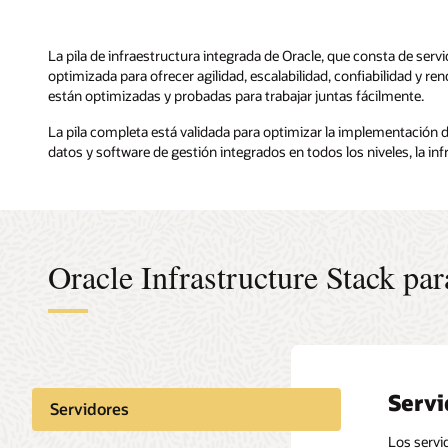
La pila de infraestructura integrada de Oracle, que consta de ser
optimizada para ofrecer agilidad, escalabilidad, confiabilidad y r
están optimizadas y probadas para trabajar juntas fácilmente.
La pila completa está validada para optimizar la implementación 
datos y software de gestión integrados en todos los niveles, la in
Oracle Infrastructure Stack pa
Servi
Alma
Siste
Alta 
Virtu
de p
Servidores
Rendimi
Los servid
El almace
SAP admit
Oracle Sol
El extenso