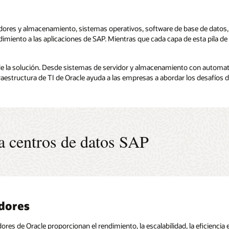
vidores y almacenamiento, sistemas operativos, software de base de datos, 
endimiento a las aplicaciones de SAP. Mientras que cada capa de esta pila d
de la solución. Desde sistemas de servidor y almacenamiento con automatiz
fraestructura de TI de Oracle ayuda a las empresas a abordar los desafíos 
ra centros de datos SAP
dores
cenamiento
mas operativos
disponibilidad
alización
ropiedades
ento excepcional y gestión simplificada
ores de Oracle proporcionan el rendimiento, la escalabilidad, la eficiencia 
namiento optimizado de Oracle permite a las empresas simplificar los en
e Oracle Solaris, la plataforma más avanzada disponible para la empresa 
aris Cluster amplía las capacidades de alta disponibilidad y recuperación a
 portafolio de soluciones de gestión de infraestructura de Oracle ayuda a a