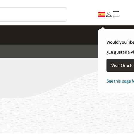
Would you like
¿Le gustaría v
Visit Oracl
See this page f