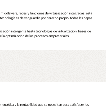
middleware, redes y funciones de virtualización integradas, está
e tecnología es de vanguardia por derecho propio, todas las capas
ación inteligente hasta tecnologías de virtualización, bases de
de la optimización de los procesos empresariales.
energética y la rentabilidad que se necesitan para satisfacer los
tornos de TI para que puedan operar de manera más eficiente,
de hoy, así como Oracle Linux y entornos Linux en servidores
nte desastres de Oracle Solaris y ofrece la mejor disponibilidad de
gilizar los procesos de gestión de TI.