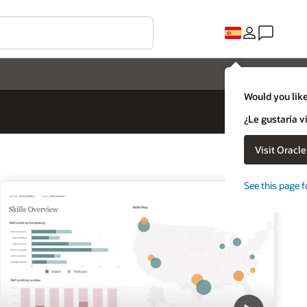
Would you like
¿Le gustaría v
Visit Oracl
See this page f