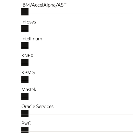
IBM/AccelAlpha/AST
Infosys
Intellinum
KNEX
KPMG
Mastek
Oracle Services
PwC