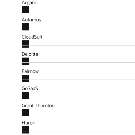
Argano
Automus
CloudSufi
Deloitte
Fairnow
GoSaaS
Grant Thornton
Huron