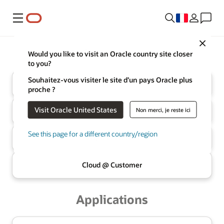
Menu
Close
Oracle
Infrastructure
Would you like to visit an Oracle country site closer
to you?
Souhaitez-vous visiter le site d’un pays Oracle plus
Cloud
proche ?
Visit Oracle United States
Non merci, je reste ici
Base de données IA
multicloud
See this page for a different country/region
AI Data
Platform
Cloud @
Customer
Applications