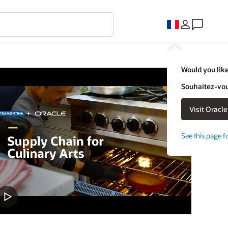
Would you like
Souhaitez-vous
See this page f