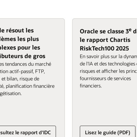
ire leurs clients. Les acheteurs
 cycle de la commande au
jourd'hui. Une plateforme
nt numérique B2C : une
eut vous aider à améliorer le
ement chez eux, sur plusieurs
 la planification des effectifs.
xecution
 des solutions logistiques
le résout les
e
Oracle se classe 3
d
réaliser des livraisons parfaites
lèmes les plus
le rapport Chartis
lexes pour les
RiskTech100 2025
ributeurs de gros
En savoir plus sur la dyna
de l'IA et des technologies
les tendances du marché
risques et afficher les prin
tion actif-passif, FTP,
fournisseurs de services
 et bilan, risque de
financiers.
té, planification financière
gétisation.
sultez le rapport d'IDC
Lisez le guide (PDF)