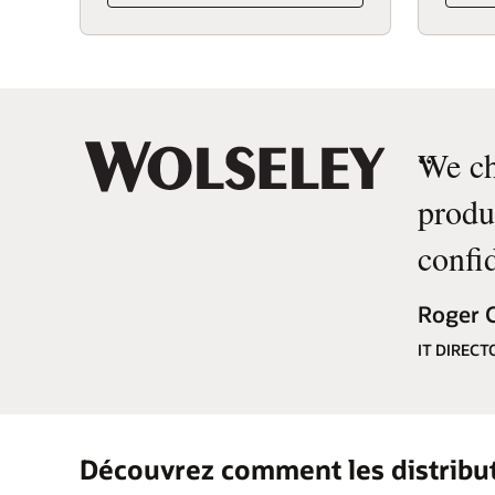
“
We ch
produc
confid
Roger C
IT DIREC
Découvrez comment les distribut