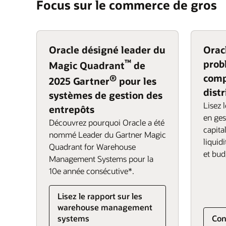
Focus sur le commerce de gros
préparation, emballage et envoi pour satisfa
ERP
Planification connectée
d'opérations tout en réduisant la durée du
répondre à la distribution automatisée d'au
B2B veulent désormais une expérience clie
paiement.
unifiée de finance, de logistique et de RH p
EPM
Oracle Procurement
commande et une livraison parfaites, direct
recrutement et la rétention tout en optimisant
Order Management
SCM
Oracle Integrated Business Planning and E
canaux et avec des abonnements. Tirez parti
Oracle désigné leader du
Orac
HCM
connectées basées sur l'analyse et l'IA pour 
EPM
Ventes
Oracle Fusion Analytics
™
prob
Magic Quadrant
de
et augmenter la satisfaction client.
Services financiers et RH
Channel Revenue Management
comp
®
2025 Gartner
pour les
Oracle Warehouse Management
SCM et RH
Oracle Financials
dist
systèmes de gestion des
Oracle Transportation Management
Lisez 
Logistique
entrepôts
en ges
Order management (PDF)
Découvrez pourquoi Oracle a été
capital
nommé Leader du Gartner Magic
Oracle Inventory Management
liquidi
Quadrant for Warehouse
et bud
Management Systems pour la
10e année consécutive*.
Lisez le rapport sur les
warehouse management
systems
Con