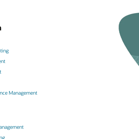
n
ting
ent
t
mance Management
 Management
ing