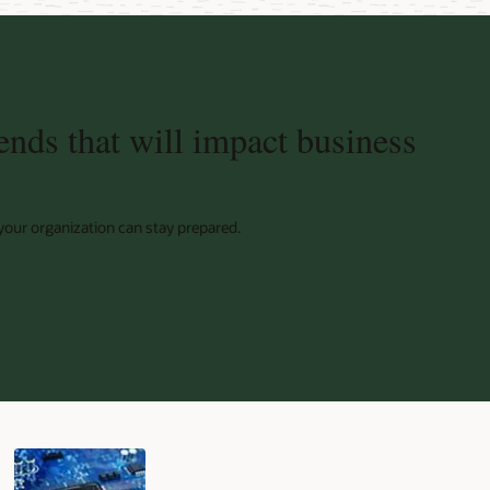
ends that will impact business
 your organization can stay prepared.