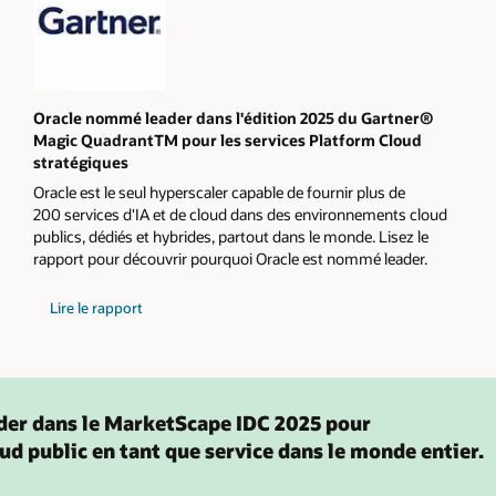
Oracle nommé leader dans l'édition 2025 du Gartner®
Magic QuadrantTM pour les services Platform Cloud
stratégiques
Oracle est le seul hyperscaler capable de fournir plus de
200 services d'IA et de cloud dans des environnements cloud
publics, dédiés et hybrides, partout dans le monde. Lisez le
rapport pour découvrir pourquoi Oracle est nommé leader.
sur
Lire le rapport
le
Magic
Quadrant
2024
de
Gartner
pour
der dans le MarketScape IDC 2025 pour
les
services
oud public en tant que service dans le monde entier.
de
plateforme
cloud