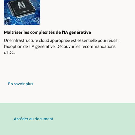
Maîtriser les complexités de l'IA générative
Une infrastructure cloud appropriée est essentielle pour réussir
l'adoption de l'IA générative. Découvrir les recommandations
d'IDC.
sur
En savoir plus
les
perspectives
d'IDC
sur
la
gestion
de
l'IA
Accéder au document
générative
dans
le
cloud