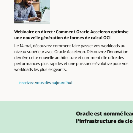
Webinaire en direct : Comment Oracle Acceleron optimise
une nouvelle génération de formes de calcul OCI
Le 14 mai, découvrez comment faire passer vos workloads au
niveau supérieur avec Oracle Acceleron. Découvrez l'innovation
derrière cette nouvelle architecture et comment elle offre des
performances plus rapides et une puissance évolutive pour vos
workloads les plus exigeants.
à
Inscrivez-vous dès aujourd'hui
propos
du
webinaire
en
direct
Comment
Oracle
Oracle est nommé lea
Acceleron
optimise
l'infrastructure de cl
une
nouvelle
génération