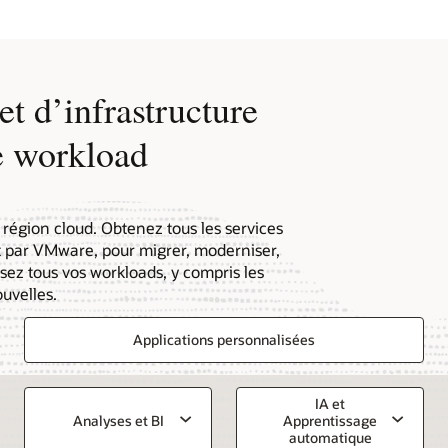
cloud
dédié
et d’infrastructure
e workload
région cloud. Obtenez tous les services
t par VMware, pour migrer, moderniser,
sez tous vos workloads, y compris les
uvelles.
Applications personnalisées
IA et
Analyses et BI
Apprentissage
automatique