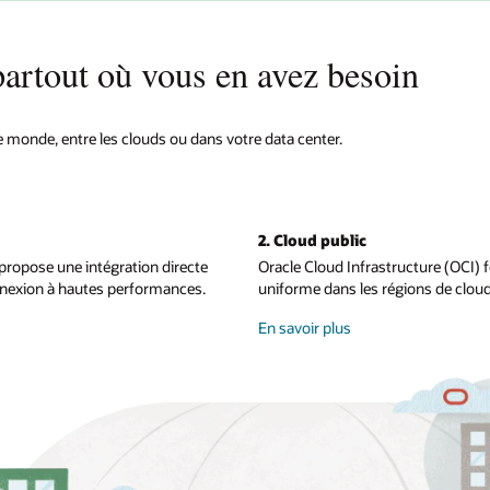
stratégiques
partout où vous en avez besoin
e monde, entre les clouds ou dans votre data center.
2. Cloud public
propose une intégration directe
Oracle Cloud Infrastructure (OCI) f
nnexion à hautes performances.
uniforme dans les régions de clou
sur
En savoir plus
le
cloud
public