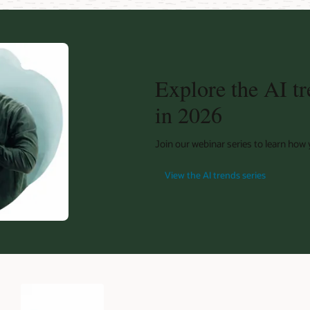
Explore the AI tr
in 2026
Join our webinar series to learn how
View the AI trends series