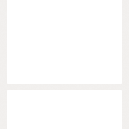
Réduisez les risques et gagnez en
flexibilité
Avec les zones de sécurité personnalisées, la mise à jour de
l'ensemble de stratégies de zone de sécurité peut être
effectuée en quelques minutes, en sélectionnant ou en
désélectionnant une plage d'instructions de stratégie
appartenant à différents types d'infrastructure. Le risque
inhérent à la modification manuelle d'une stratégie ou d'un
fichier de spécification est évité et les instructions de stratégie
et le comportement de la plate-forme Oracle Cloud sont
étroitement liés.
Changer la responsabilité en matière
de sécurité de mains
La surveillance Cloud Guard est intégrée aux zones de
sécurité. Des cibles de surveillance sont générées
automatiquement et correspondent à la stratégie de sécurité
appliquée à l'aide de ces zones. L'association de l'application
de la stratégie des zones de sécurité et de la surveillance de la