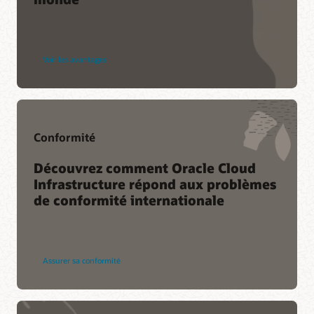
Regarder la vidéo (1:43)
FAQ
Informations complémentaires
Voir les avantages
Tarification
Conformité
Découvrez comment Oracle Cloud
Infrastructure répond aux problèmes
de conformité internationale
Assurer sa conformité