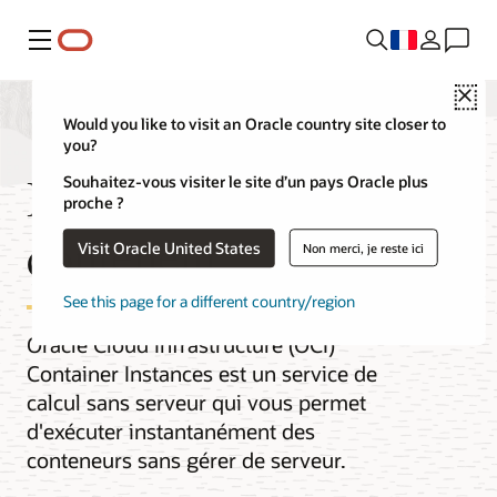
Menu
Cl
Would you like to visit an Oracle country site closer to
you?
Instances de
Souhaitez-vous visiter le site d’un pays Oracle plus
proche ?
conteneur
Visit Oracle United States
Non merci, je reste ici
See this page for a different country/region
Oracle Cloud Infrastructure (OCI)
Container Instances est un service de
calcul sans serveur qui vous permet
d'exécuter instantanément des
conteneurs sans gérer de serveur.